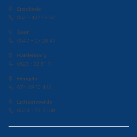
Enschede
053 – 432 08 67
Goor
0547 – 27 26 43
Hardenberg
0523 - 22 81 11
Hengelo
074-29 10 442
Lichtenvoorde
0544 - 74 91 39