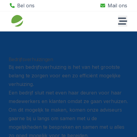
Bel ons
Mail ons
Bedrijfsverhuizingen
Bij een bedrijfsverhuizing is het van het grootste
belang te zorgen voor een zo efficiënt mogelijke
verhuizing.
Een bedrijf sluit niet even haar deuren voor haar
medewerkers en klanten omdat ze gaan verhuizen.
Om dit mogelijk te maken, komen onze adviseurs
gaarne bij u langs om samen met u de
mogelijkheden te bespreken en samen met u alles
zo goed mogelijk voor te bereiden.