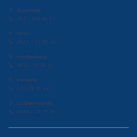
Enschede
053 – 432 08 67
Goor
0547 – 27 26 43
Hardenberg
0523 - 22 81 11
Hengelo
074-29 10 442
Lichtenvoorde
0544 - 74 91 39