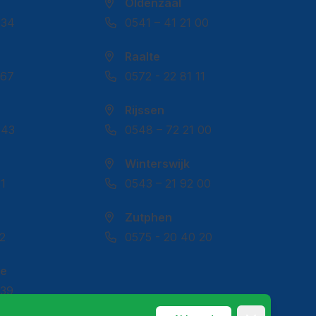
Oldenzaal
 34
0541 – 41 21 00
Raalte
 67
0572 - 22 81 11
Rijssen
 43
0548 – 72 21 00
Winterswijk
11
0543 – 21 92 00
Zutphen
2
0575 - 20 40 20
de
 39