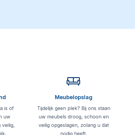
and
Meubelopslag
 is of
Tijdelijk geen plek? Bij ons staan
en uw
uw meubels droog, schoon en
veilig,
veilig opgeslagen, zolang u dat
jk.
nodig heeft.