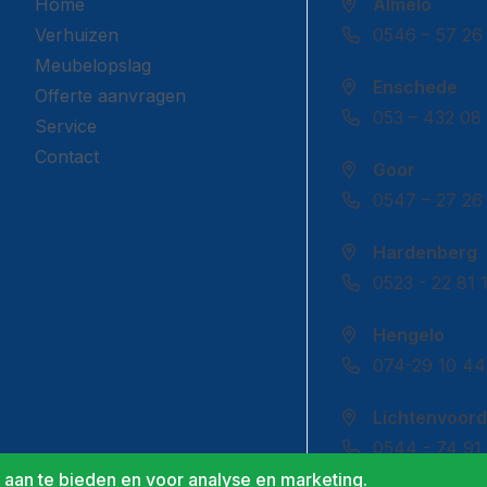
Home
Almelo
Verhuizen
0546 – 57 26
Meubelopslag
Enschede
Offerte aanvragen
053 – 432 08
Service
Contact
Goor
0547 – 27 26
Hardenberg
0523 - 22 81 
Hengelo
074-29 10 44
Lichtenvoor
0544 - 74 91
aan te bieden en voor analyse en marketing.