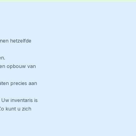
nnen hetzelfde
en.
f- en opbouw van
uiten precies aan
. Uw inventaris is
Zo kunt u zich