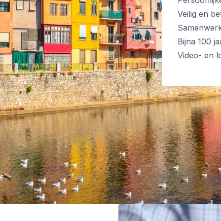
Persoonlij
Veilig en b
Samenwerki
Bijna 100 j
Video- en l