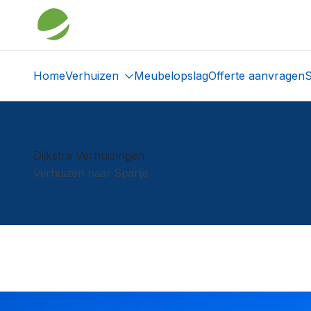
Home
Verhuizen
Meubelopslag
Offerte aanvragen
S
Dijkstra Verhuizingen
Verhuizen naar Spanje