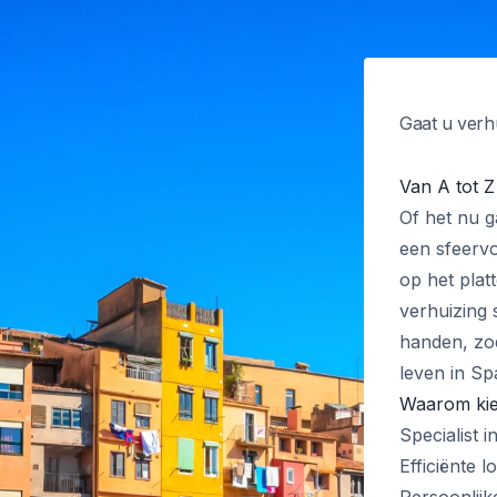
Gaat u verh
Van A tot Z
Of het nu g
een sfeervo
op het plat
verhuizing 
handen, zod
leven in Sp
Waarom kie
Specialist i
Efficiënte 