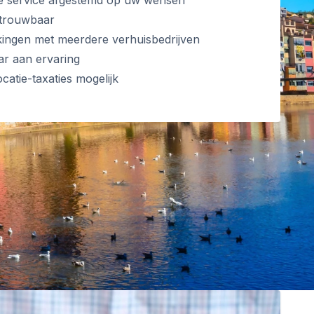
ke service afgestemd op uw wensen
etrouwbaar
ngen met meerdere verhuisbedrijven
aar aan ervaring
ocatie-taxaties mogelijk